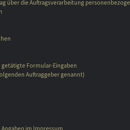
rag über die Auftragsverarbeitung personenbezog
n
chen
e getätigte Formular-Eingaben
Folgenden Auftraggeber genannt)
e Angaben im Impressum