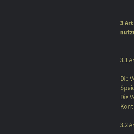
3 Ar
nutz
3.1 
Die V
Spei
Die 
Kont
3.2 A