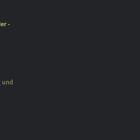
er -
g und