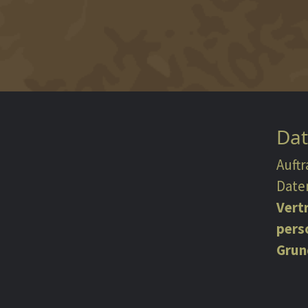
Dat
Auft
Date
Vert
pers
Grun