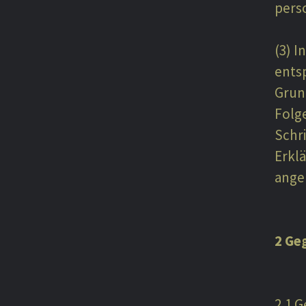
pers
(3) I
entsp
Grun
Folge
Schr
Erkl
ange
2 Ge
2.1 