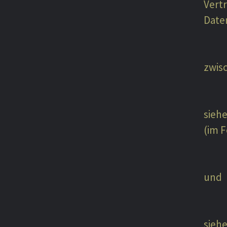
Vert
Date
zwis
sieh
(im 
und
sieh