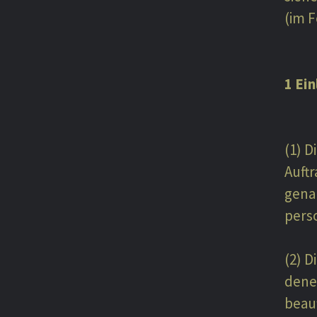
(im 
1 Ei
(1) D
Auft
gena
pers
(2) D
dene
beau