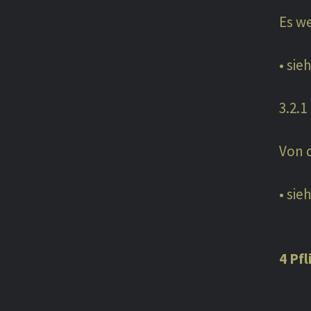
Es w
• sie
3.2.
Von d
• sie
4 Pf