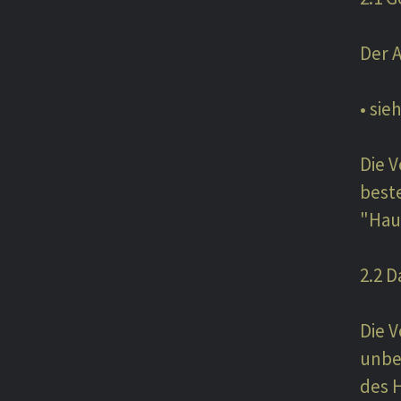
Der 
• sie
Die 
best
"Hau
2.2 
Die V
unbe
des H